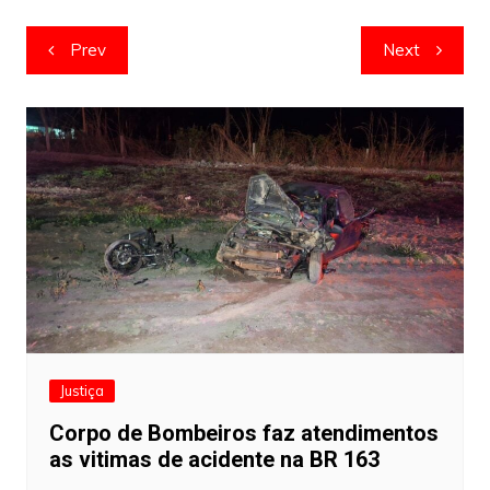
Navegação
Prev
Next
de
artigos
Justiça
Corpo de Bombeiros faz atendimentos
as vitimas de acidente na BR 163