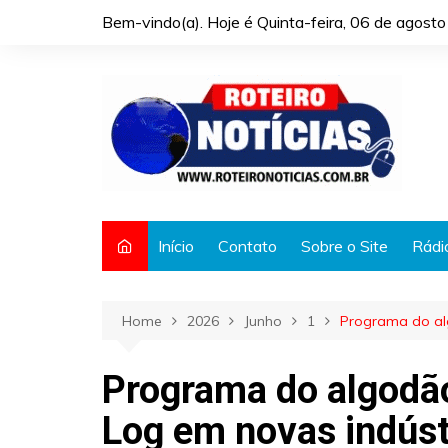
Skip
Bem-vindo(a). Hoje é
Quinta-feira, 06 de agost
to
content
Início
Contato
Sobre o Site
Rádi
Home
2026
Junho
1
Programa do al
Programa do algodão
Log em novas indúst