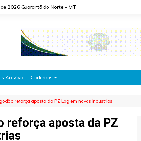
o de 2026 Guarantã do Norte - MT
os Ao Vivo
Cadernos
Agronotícias
godão reforça aposta da PZ Log em novas indústrias
Automóveis
Brasil
 reforça aposta da PZ
Cidades
rias
Cultura