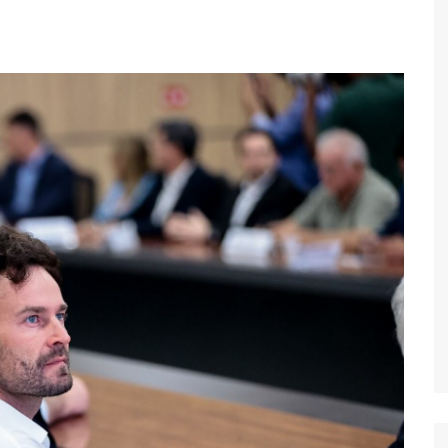
Economia
Esportes
Fama e TV
Justiça
Mundo
Política
Saúde