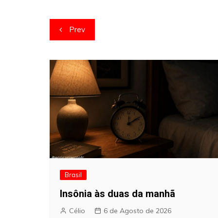
Navegação
Prev
de
artigos
Brasil
Insônia às duas da manhã
Célio
6 de Agosto de 2026