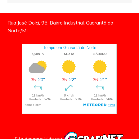
Rua José Dolci, 95, Bairro Industrial, Guarantã do
Norte/MT
Site desenvolvido por