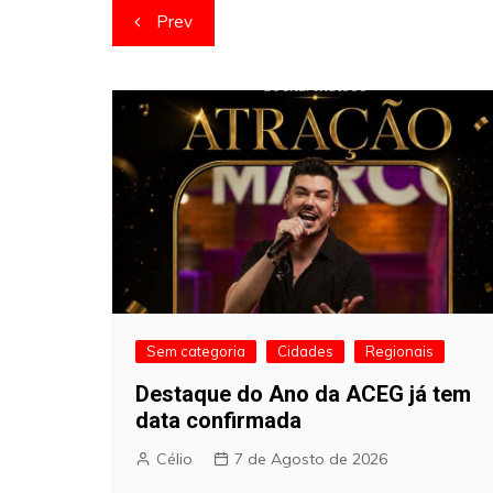
Navegação
Prev
de
artigos
Sem categoria
Cidades
Regionais
Destaque do Ano da ACEG já tem
data confirmada
Célio
7 de Agosto de 2026