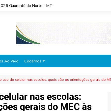
2026 Guarantã do Norte - MT
os Ao Vivo
Cadernos
Agronotícias
o uso do celular nas escolas: quais são as orientações gerais do M
Automóveis
Brasil
celular nas escolas:
Cidades
ações gerais do MEC às
Cultura