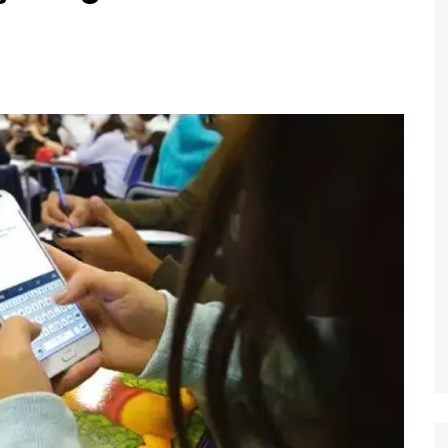
Economia
Esportes
Fama e TV
Justiça
Mundo
Política
Saúde