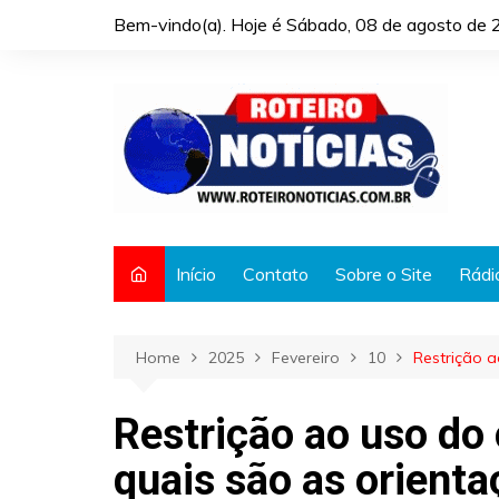
Skip
Bem-vindo(a). Hoje é
Sábado, 08 de agosto de 
to
content
Início
Contato
Sobre o Site
Rádi
Home
2025
Fevereiro
10
Restrição a
Restrição ao uso do 
quais são as orient