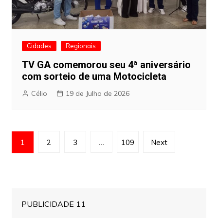
Cidades
Regionais
TV GA comemorou seu 4ª aniversário
com sorteio de uma Motocicleta
Célio
19 de Julho de 2026
Paginação
1
2
3
…
109
Next
dos
conteúdos
PUBLICIDADE 11