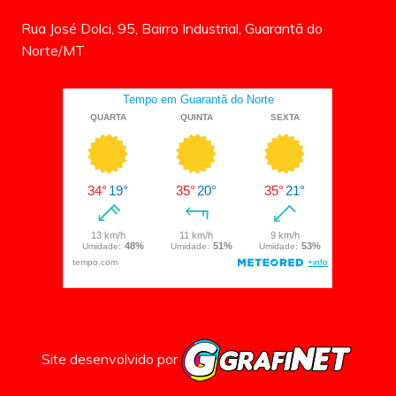
Rua José Dolci, 95, Bairro Industrial, Guarantã do
Norte/MT
Site desenvolvido por