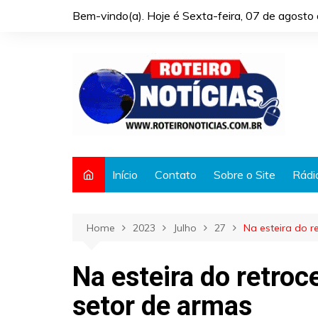
Skip
Bem-vindo(a). Hoje é
Sexta-feira, 07 de agost
to
content
Início
Contato
Sobre o Site
Rádi
Home
2023
Julho
27
Na esteira do r
Na esteira do retroc
setor de armas