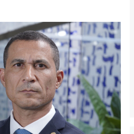
Economia
Esportes
Fama e TV
Justiça
Mundo
Política
Saúde