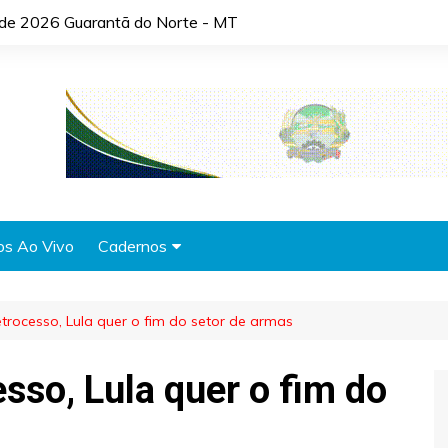
o de 2026 Guarantã do Norte - MT
os Ao Vivo
Cadernos
Agronotícias
etrocesso, Lula quer o fim do setor de armas
Automóveis
Brasil
esso, Lula quer o fim do
Cidades
Cultura