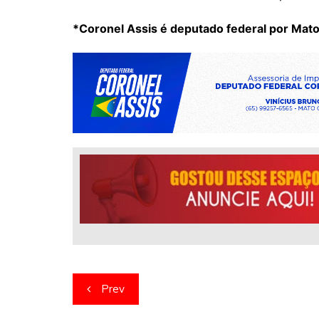
*Coronel Assis é deputado federal por Mat
Navegação
Prev
de