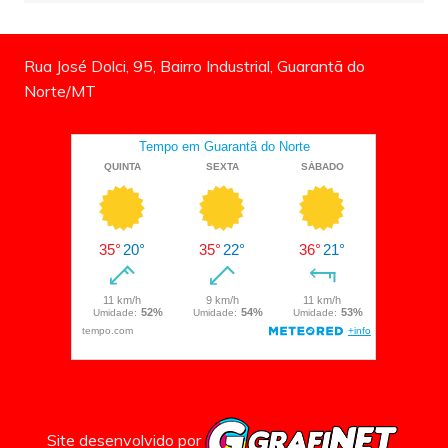
Rua José Dolci, 95, Bairro Industrial, Guarantã do
Norte/MT
Site desenvolvido por