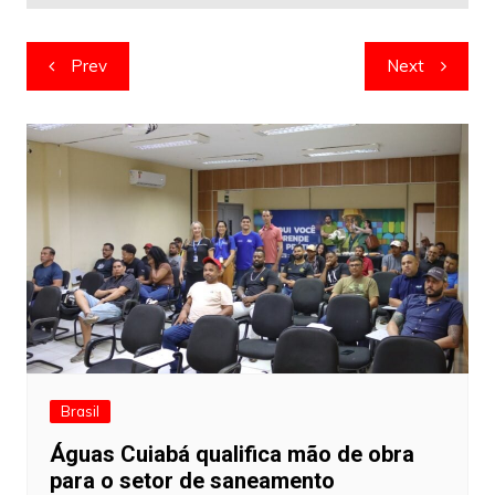
Navegação
Prev
Next
de
artigos
Brasil
Águas Cuiabá qualifica mão de obra
para o setor de saneamento