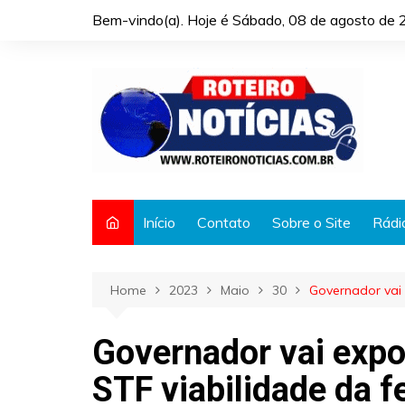
Skip
Bem-vindo(a). Hoje é
Sábado, 08 de agosto de 
to
content
Início
Contato
Sobre o Site
Rádi
Home
2023
Maio
30
Governador vai 
Governador vai expor
STF viabilidade da f