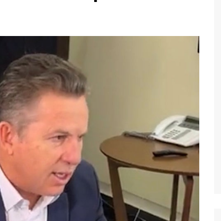
Economia
Esportes
Fama e TV
Justiça
Mundo
Política
Saúde