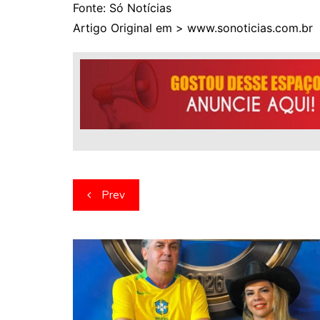
Fonte: Só Notícias
Artigo Original em > www.sonoticias.com.br
Navegação
Prev
de
artigos