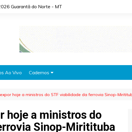
2026 Guarantã do Norte - MT
os Ao Vivo
Cadernos
Agronotícias
expor hoje a ministros do STF viabilidade da ferrovia Sinop-Mirititu
Automóveis
Brasil
 hoje a ministros do
Cidades
errovia Sinop-Miritituba
Cultura