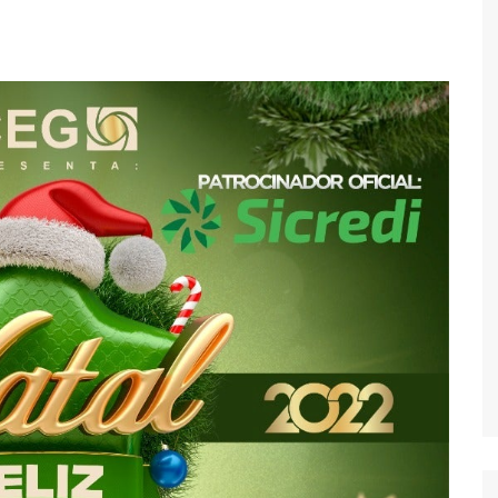
Economia
Esportes
Fama e TV
Justiça
Mundo
Política
Saúde