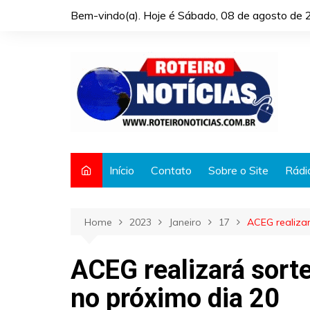
Skip
Bem-vindo(a). Hoje é
Sábado, 08 de agosto de 
to
content
Início
Contato
Sobre o Site
Rádi
Home
2023
Janeiro
17
ACEG realiza
ACEG realizará sort
no próximo dia 20