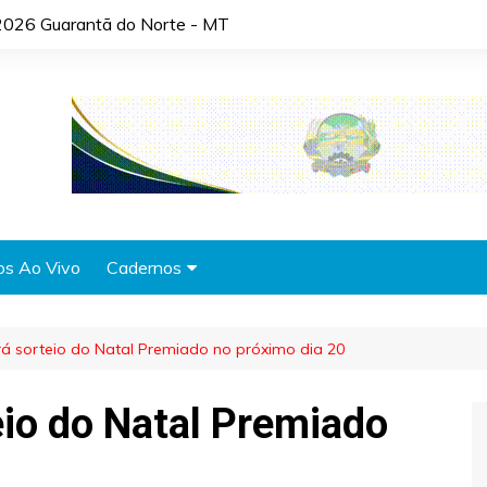
2026 Guarantã do Norte - MT
os Ao Vivo
Cadernos
Agronotícias
rá sorteio do Natal Premiado no próximo dia 20
Automóveis
Brasil
eio do Natal Premiado
Cidades
Cultura