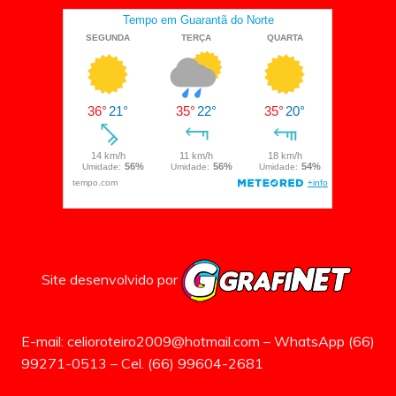
Site desenvolvido por
E-mail: celioroteiro2009@hotmail.com – WhatsApp (66)
99271-0513 – Cel. (66) 99604-2681