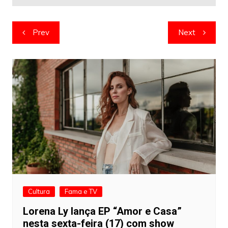
Navegação
Prev
Next
de
artigos
Cultura
Fama e TV
Lorena Ly lança EP “Amor e Casa”
nesta sexta-feira (17) com show