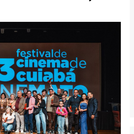
Economia
Esportes
Fama e TV
Justiça
Mundo
Política
Saúde