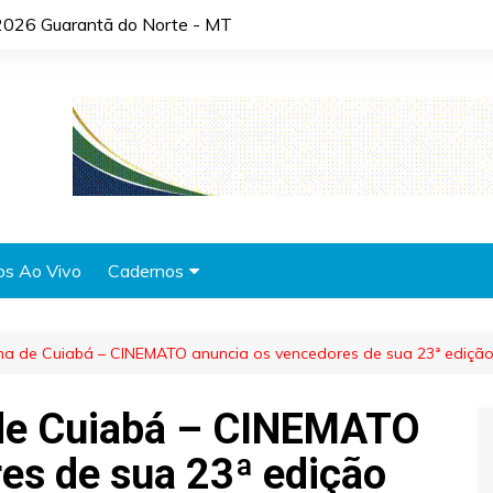
2026 Guarantã do Norte - MT
os Ao Vivo
Cadernos
Agronotícias
ema de Cuiabá – CINEMATO anuncia os vencedores de sua 23ª ediçã
Automóveis
Brasil
 de Cuiabá – CINEMATO
Cidades
es de sua 23ª edição
Cultura