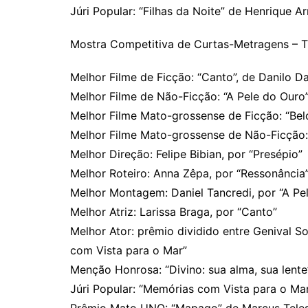
⁠⁠⁠Júri Popular: “Filhas da Noite” de Henrique A
Mostra Competitiva de Curtas-Metragens – 
⁠Melhor Filme de Ficção: “Canto”, de Danilo D
⁠Melhor Filme de Não-Ficção: “A Pele do Our
⁠Melhor Filme Mato-grossense de Ficção: “Bel
⁠⁠Melhor Filme Mato-grossense de Não-Ficção:
⁠Melhor Direção: Felipe Bibian, por “Presépio”
⁠Melhor Roteiro: Anna Zêpa, por “Ressonância
⁠Melhor Montagem: Daniel Tancredi, por “A Pe
⁠Melhor Atriz: Larissa Braga, por “Canto”
Melhor Ator: prêmio dividido entre Genival So
com Vista para o Mar”
⁠Menção Honrosa: “Divino: sua alma, sua lente
⁠⁠⁠Júri Popular: “Memórias com Vista para o M
Prêmio Mato UNO: “Mapago” de Marcus Tele