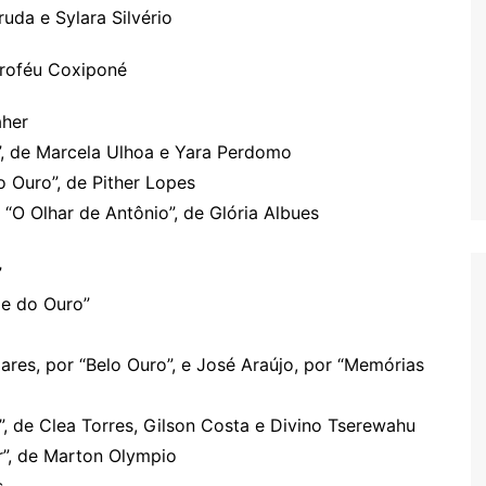
rruda e Sylara Silvério
Troféu Coxiponé
aher
o”, de Marcela Ulhoa e Yara Perdomo
o Ouro”, de Pither Lopes
 “O Olhar de Antônio”, de Glória Albues
”
le do Ouro”
ares, por “Belo Ouro”, e José Araújo, por “Memórias
”, de Clea Torres, Gilson Costa e Divino Tserewahu
ar”, de Marton Olympio
s