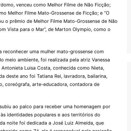
erdomo, venceu como Melhor Filme de Não Ficção;
como Melhor Filme Mato-Grossense de Ficção; e “O
stou o prêmio de Melhor Filme Mato-Grossense de Não
com Vista para o Mar”, de Marton Olympio, como o
ara reconhecer uma mulher mato-grossense com
o meio ambiente, foi realizada pela atriz Vanessa
, Antonieta Luisa Costa, conhecida como Nieta,
deste ano foi Tatiana Rei, lavradora, bailarina,
, coreógrafa, arte-educadora, contadora de
á subiu ao palco para receber uma homenagem por
às identidades populares e aos territórios do
a noite foi dedicada a José Luiz Almeida, que
nhecido como Zé, ele é responsável pela projeção