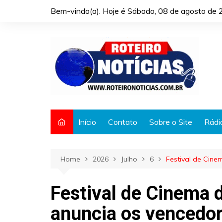
Skip
Bem-vindo(a). Hoje é
Sábado, 08 de agosto de 
to
content
Início
Contato
Sobre o Site
Rádi
Home
2026
Julho
6
Festival de Cin
Festival de Cinema
anuncia os vencedor