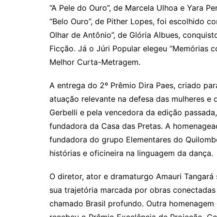
“A Pele do Ouro”, de Marcela Ulhoa e Yara P
“Belo Ouro”, de Pither Lopes, foi escolhido 
Olhar de Antônio”, de Glória Albues, conqui
Ficção. Já o Júri Popular elegeu “Memórias 
Melhor Curta-Metragem.
A entrega do 2º Prêmio Dira Paes, criado p
atuação relevante na defesa das mulheres e d
Gerbelli e pela vencedora da edição passada
fundadora da Casa das Pretas. A homenageada 
fundadora do grupo Elementares do Quilombo
histórias e oficineira na linguagem da dança.
O diretor, ator e dramaturgo Amauri Tangar
sua trajetória marcada por obras conectadas 
chamado Brasil profundo. Outra homenagem d
recebeu o Prêmio Excelência de Projeção. Co