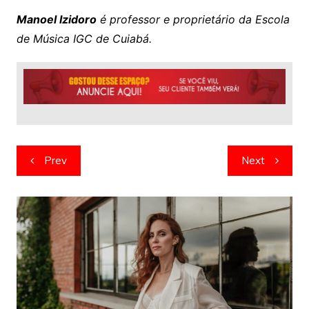
Manoel Izidoro
é professor e proprietário da Escola
de Música IGC de Cuiabá.
Navegação
Prev
Next
de
artigos