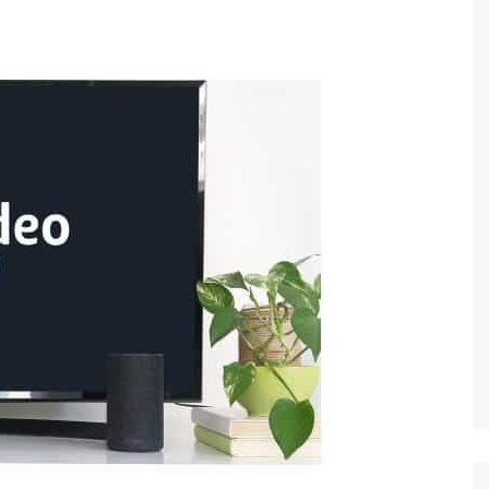
Economia
Esportes
Fama e TV
Justiça
Mundo
Política
Saúde