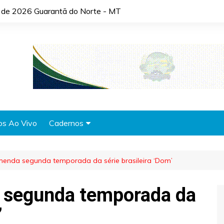
o de 2026 Guarantã do Norte - MT
os Ao Vivo
Cadernos
Agronotícias
nda segunda temporada da série brasileira ‘Dom’
Automóveis
Brasil
segunda temporada da
Cidades
’
Cultura