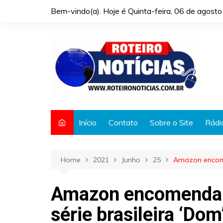
Skip
Bem-vindo(a). Hoje é
Quinta-feira, 06 de agost
to
content
Início
Contato
Sobre o Site
Rádi
Home
2021
Junho
25
Amazon encome
Amazon encomenda 
série brasileira ‘Dom