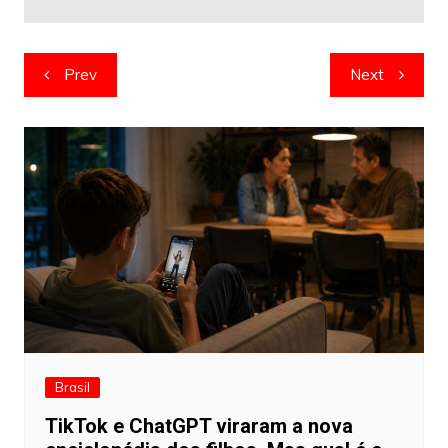
Navegação
Prev
Next
de
artigos
Brasil
TikTok e ChatGPT viraram a nova