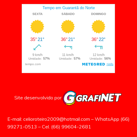
Site desenvolvido por
E-mail: celioroteiro2009@hotmail.com – WhatsApp (66)
99271-0513 – Cel. (66) 99604-2681