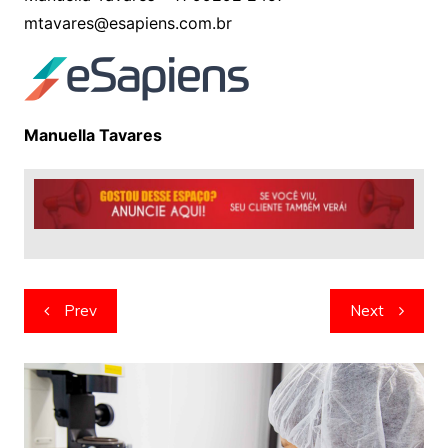
mtavares@esapiens.com.br
Manuella Tavares
Navegação
Prev
Next
de
artigos