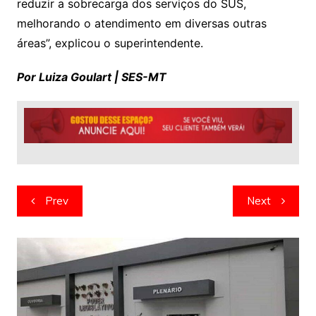
reduzir a sobrecarga dos serviços do SUS,
melhorando o atendimento em diversas outras
áreas”, explicou o superintendente.
Por Luiza Goulart | SES-MT
Navegação
Prev
Next
de
artigos