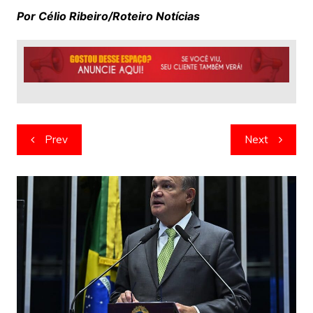
Por Célio Ribeiro/Roteiro Notícias
Navegação
Prev
Next
de
artigos