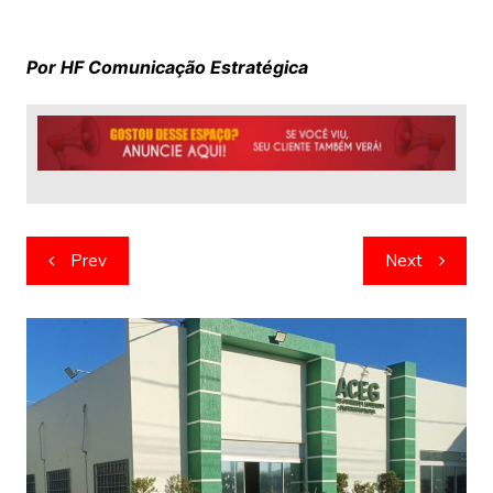
Por HF Comunicação Estratégica
Navegação
Prev
Next
de
artigos