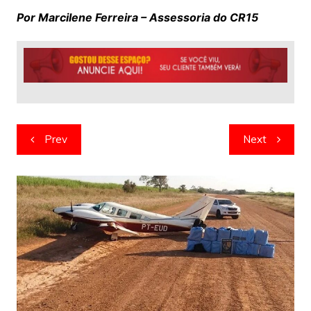
Por Marcilene Ferreira – Assessoria do CR15
Navegação
Prev
Next
de
artigos