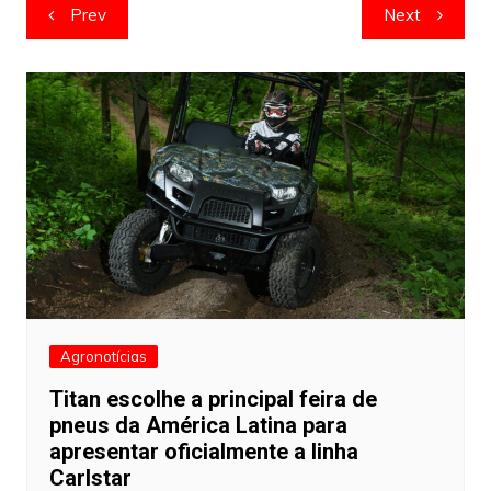
Navegação
Prev
Next
de
artigos
Agronotícias
Titan escolhe a principal feira de
pneus da América Latina para
apresentar oficialmente a linha
Carlstar