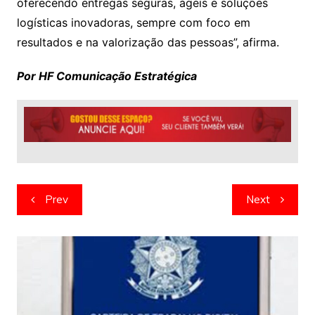
oferecendo entregas seguras, ágeis e soluções
logísticas inovadoras, sempre com foco em
resultados e na valorização das pessoas”, afirma.
Por HF Comunicação Estratégica
Navegação
Prev
Next
de
artigos