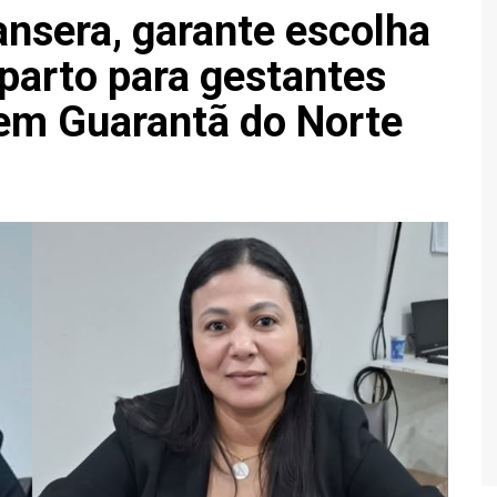
nsera, garante escolha
Economia
Esportes
 parto para gestantes
Fama e TV
em Guarantã do Norte
Justiça
Mundo
Política
Saúde