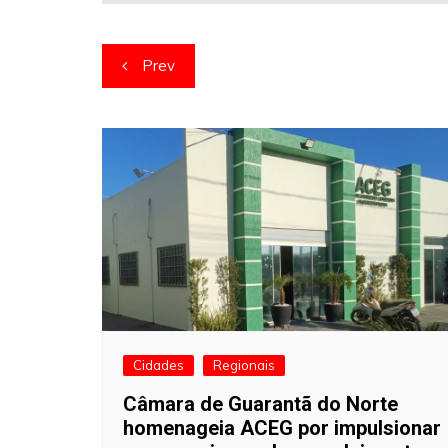
Navegação
Prev
de
artigos
Cidades
Regionais
Câmara de Guarantã do Norte
homenageia ACEG por impulsionar