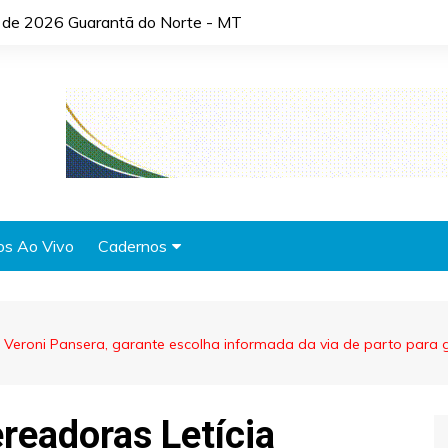
o de 2026 Guarantã do Norte - MT
os Ao Vivo
Cadernos
Agronotícias
Automóveis
e Veroni Pansera, garante escolha informada da via de parto par
Brasil
Cidades
ereadoras Letícia
Cultura