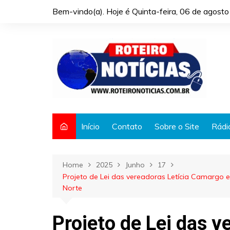
Skip
Bem-vindo(a). Hoje é
Quinta-feira, 06 de agost
to
content
Início
Contato
Sobre o Site
Rádi
Home
2025
Junho
17
Projeto de Lei das vereadoras Letícia Camargo 
Norte
Projeto de Lei das v