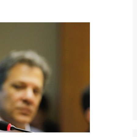
Economia
Esportes
Fama e TV
Justiça
Mundo
Política
Saúde