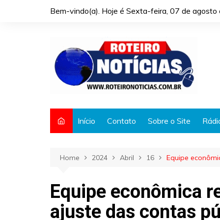
Skip
Bem-vindo(a). Hoje é
Sexta-feira, 07 de agost
to
content
Início
Contato
Sobre o Site
Rádi
Home
2024
Abril
16
Equipe econômic
Equipe econômica re
ajuste das contas pú