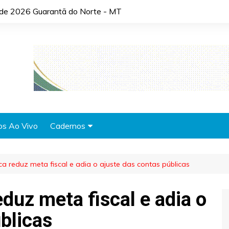
o de 2026 Guarantã do Norte - MT
os Ao Vivo
Cadernos
Agronotícias
a reduz meta fiscal e adia o ajuste das contas públicas
Automóveis
Brasil
duz meta fiscal e adia o
Cidades
blicas
Cultura