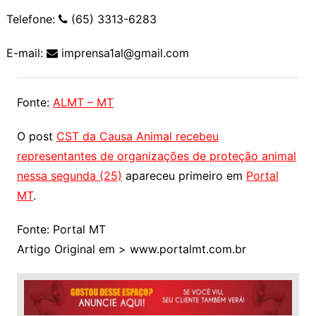
Telefone:
(65) 3313-6283
E-mail:
imprensa1al@gmail.com
Fonte:
ALMT – MT
O post
CST da Causa Animal recebeu
representantes de organizações de proteção animal
nessa segunda (25)
apareceu primeiro em
Portal
MT
.
Fonte: Portal MT
Artigo Original em > www.portalmt.com.br