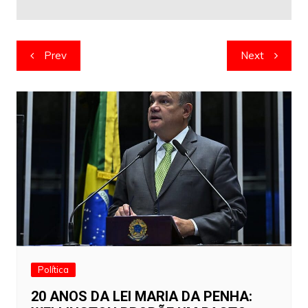
Navegação
Prev
Next
de
artigos
Política
20 ANOS DA LEI MARIA DA PENHA: