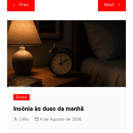
Navegação
Prev
Next
de
artigos
Brasil
Insônia às duas da manhã
Célio
6 de Agosto de 2026