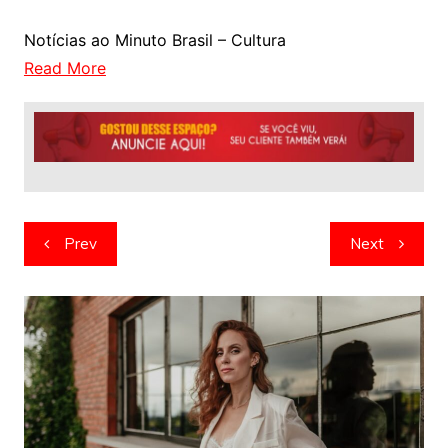
Notícias ao Minuto Brasil – Cultura
Read More
Navegação
Prev
Next
de
artigos