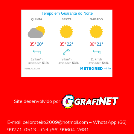
Site desenvolvido por
E-mail: celioroteiro2009@hotmail.com – WhatsApp (66)
99271-0513 – Cel. (66) 99604-2681