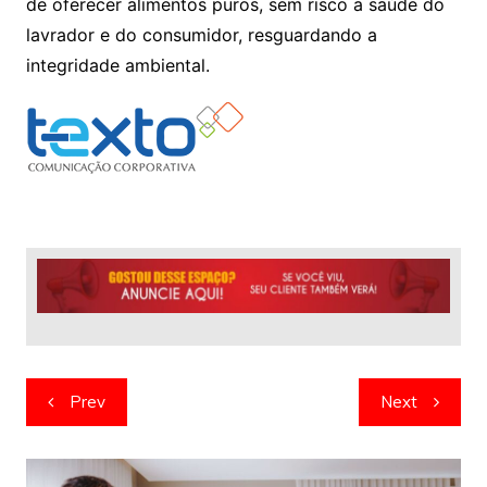
de oferecer alimentos puros, sem risco a saúde do
lavrador e do consumidor, resguardando a
integridade ambiental.
Navegação
Prev
Next
de
artigos