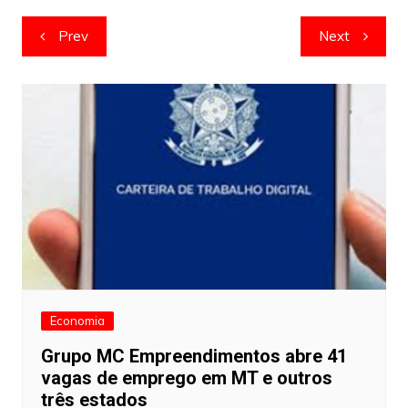
Navegação
Prev
Next
de
artigos
Economia
Grupo MC Empreendimentos abre 41
vagas de emprego em MT e outros
três estados