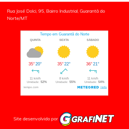
Rua José Dolci, 95, Bairro Industrial, Guarantã do
Norte/MT
Site desenvolvido por