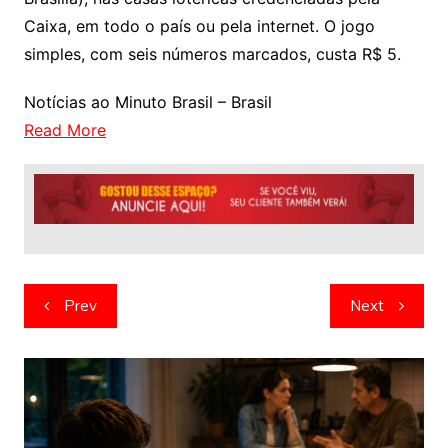
Caixa, em todo o país ou pela internet. O jogo
simples, com seis números marcados, custa R$ 5.
Notícias ao Minuto Brasil – Brasil
Read More
Navegação
Prev
Next
de
artigos