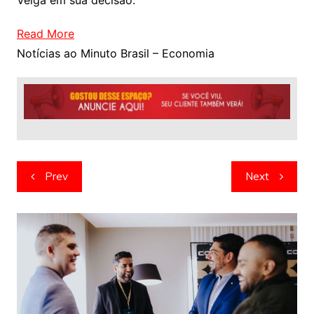
Veiga em sua decisão.
Read More
Notícias ao Minuto Brasil – Economia
Navegação
Prev
Next
de
artigos