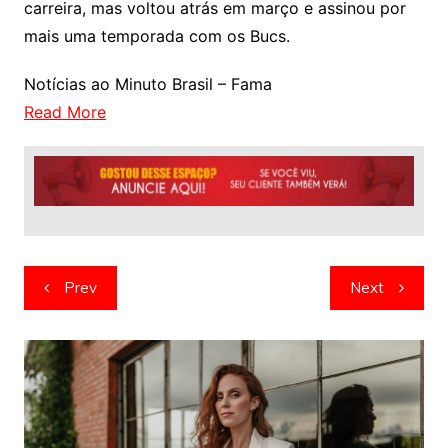
carreira, mas voltou atrás em março e assinou por
mais uma temporada com os Bucs.
Notícias ao Minuto Brasil – Fama
Read More
Navegação
Prev
Next
de
artigos