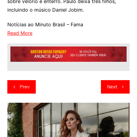
sobre velório e enterro. Paulo deixa três filhos,
incluindo o músico Daniel Jobim.
Notícias ao Minuto Brasil – Fama
Read More
Navegação
Prev
Next
de
artigos