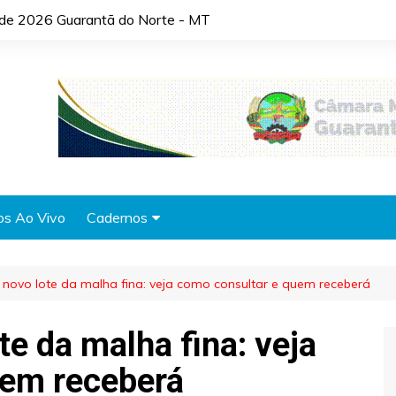
o de 2026 Guarantã do Norte - MT
os Ao Vivo
Cadernos
Agronotícias
 novo lote da malha fina: veja como consultar e quem receberá
Automóveis
Brasil
te da malha fina: veja
Cidades
uem receberá
Cultura