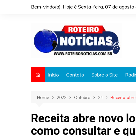
Skip
Bem-vindo(a). Hoje é
Sexta-feira, 07 de agost
to
content
Início
Contato
Sobre o Site
Rádi
Home
2022
Outubro
24
Receita abre
Receita abre novo lo
como consultar e q