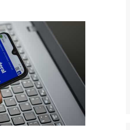
Economia
Esportes
Fama e TV
Justiça
Mundo
Política
Saúde