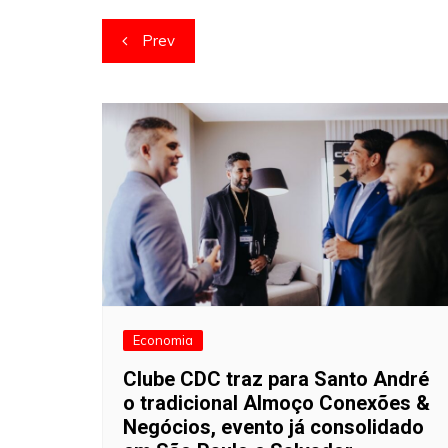
Navegação
Prev
de
artigos
Economia
Clube CDC traz para Santo André
o tradicional Almoço Conexões &
Negócios, evento já consolidado