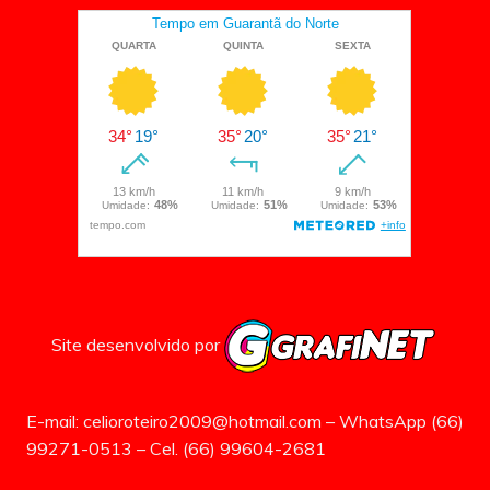
Site desenvolvido por
E-mail: celioroteiro2009@hotmail.com – WhatsApp (66)
99271-0513 – Cel. (66) 99604-2681