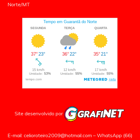
Norte/MT
Site desenvolvido por
E-mail: celioroteiro2009@hotmail.com – WhatsApp (66)