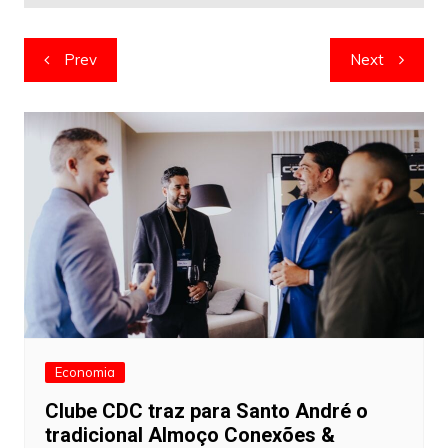
Navegação
Prev
Next
de
artigos
Economia
Clube CDC traz para Santo André o
tradicional Almoço Conexões &