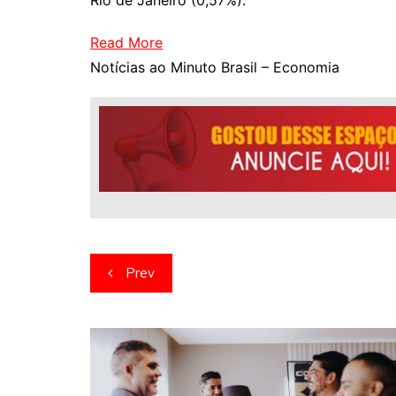
Rio de Janeiro (0,57%).
Read More
Notícias ao Minuto Brasil – Economia
Navegação
Prev
de
artigos