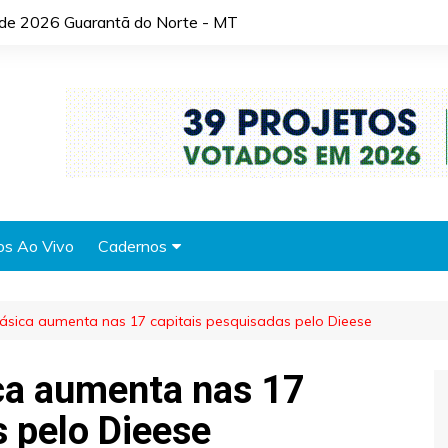
o de 2026 Guarantã do Norte - MT
os Ao Vivo
Cadernos
Agronotícias
ásica aumenta nas 17 capitais pesquisadas pelo Dieese
Automóveis
Brasil
ca aumenta nas 17
Cidades
s pelo Dieese
Cultura