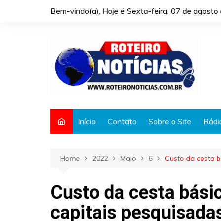
Skip
Bem-vindo(a). Hoje é
Sexta-feira, 07 de agost
to
content
Início
Contato
Sobre o Site
Rádi
Home
2022
Maio
6
Custo da cesta b
Custo da cesta bási
capitais pesquisada