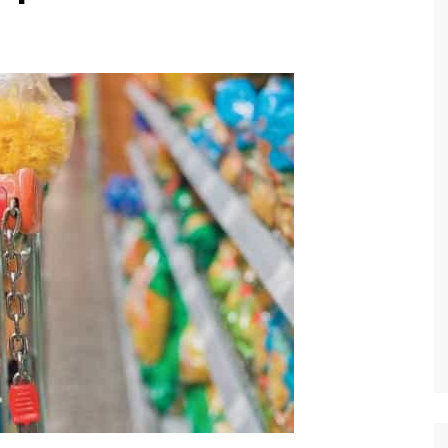
Economia
Esportes
Fama e TV
Justiça
Mundo
Política
Saúde