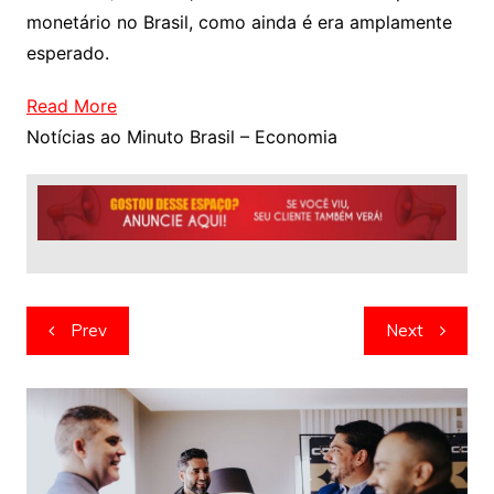
monetário no Brasil, como ainda é era amplamente
esperado.
Read More
Notícias ao Minuto Brasil – Economia
Navegação
Prev
Next
de
artigos