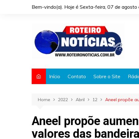
Skip
Bem-vindo(a). Hoje é
Sexta-feira, 07 de agost
to
content
Início
Contato
Sobre o Site
Rádi
Home
2022
Abril
12
Aneel propõe au
Aneel propõe aumen
valores das bandeira