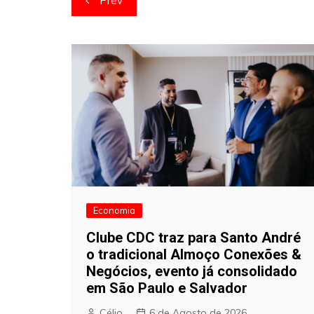
Prev
de
artigos
Economia
Clube CDC traz para Santo André
o tradicional Almoço Conexões &
Negócios, evento já consolidado
em São Paulo e Salvador
Célio
6 de Agosto de 2026