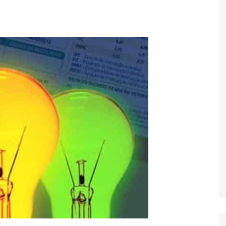
Economia
Esportes
Fama e TV
Justiça
Mundo
Política
Saúde