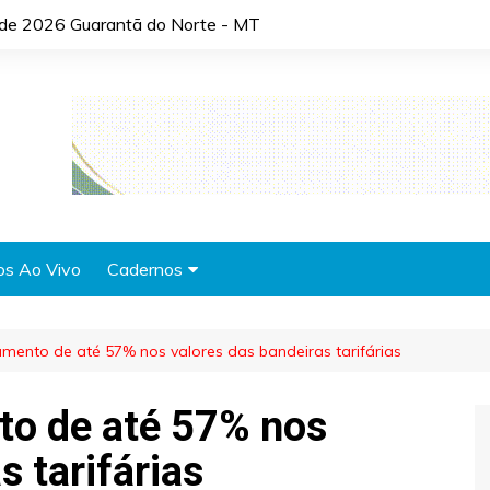
o de 2026 Guarantã do Norte - MT
os Ao Vivo
Cadernos
Agronotícias
mento de até 57% nos valores das bandeiras tarifárias
Automóveis
Brasil
to de até 57% nos
Cidades
s tarifárias
Cultura