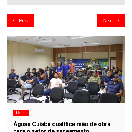
Navegação
Prev
Next
de
artigos
Brasil
Águas Cuiabá qualifica mão de obra
para o setor de saneamento