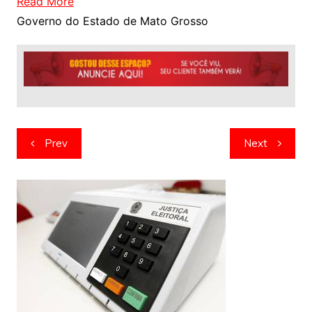
Read More
Governo do Estado de Mato Grosso
Navegação
Prev
Next
de
artigos