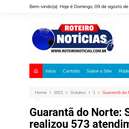
Skip
Bem-vindo(a). Hoje é
Domingo, 09 de agosto de
to
content
Início
Contato
Sobre o Site
Rádi
Home
2021
Outubro
1
Guarantã do 
Guarantã do Norte: 
realizou 573 atendi