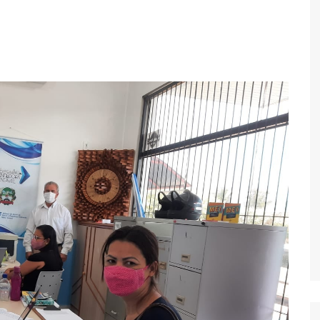
Economia
Esportes
Fama e TV
Justiça
Mundo
Política
Saúde