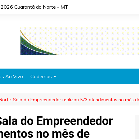
 2026 Guarantã do Norte - MT
os Ao Vivo
Cadernos
Agronotícias
Norte: Sala do Empreendedor realizou 573 atendimentos no mês d
Automóveis
Brasil
Sala do Empreendedor
Cidades
mentos no mês de
Cultura