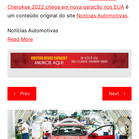
Cherokee 2022 chega em nova geração nos EUA
é
um conteúdo original do site
Notícias Automotivas
.
Notícias Automotivas
Read More
Navegação
Prev
Next
de
artigos