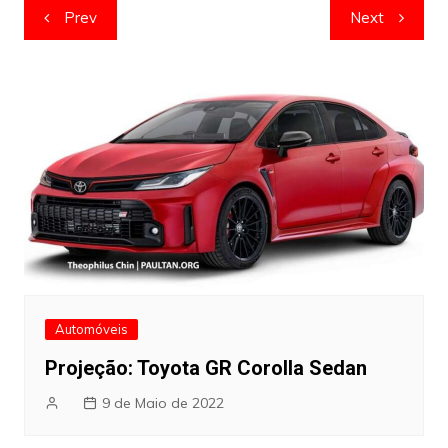
Navegação
Prev
Next
de
artigos
Automóveis
Projeção: Toyota GR Corolla Sedan
9 de Maio de 2022