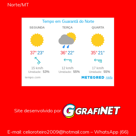
Norte/MT
Site desenvolvido por
E-mail: celioroteiro2009@hotmail.com – WhatsApp (66)