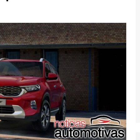
Economia
Esportes
Fama e TV
Justiça
Mundo
Política
Saúde