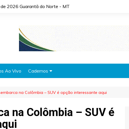
o de 2026 Guarantã do Norte - MT
os Ao Vivo
Cadernos
Agronotícias
sembarca na Colômbia – SUV é opção interessante aqui
Automóveis
Brasil
ca na Colômbia – SUV é
Cidades
aqui
Cultura