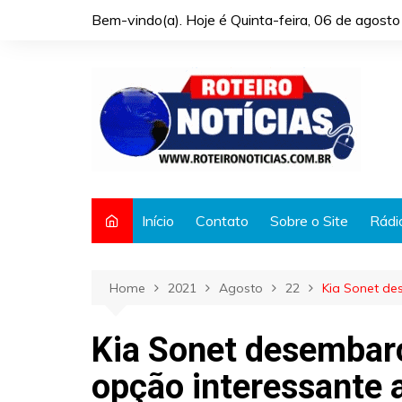
Skip
Bem-vindo(a). Hoje é
Quinta-feira, 06 de agost
to
content
Início
Contato
Sobre o Site
Rádi
Home
2021
Agosto
22
Kia Sonet de
Kia Sonet desembar
opção interessante 