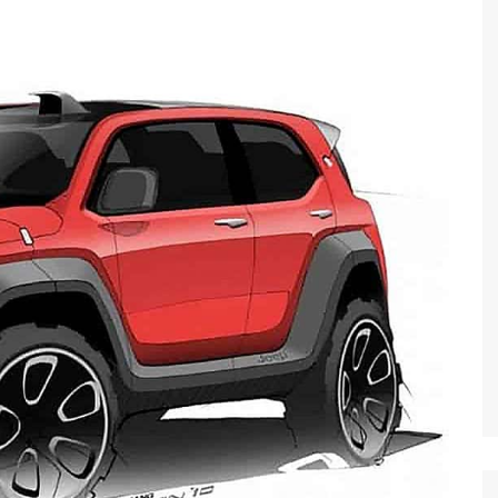
Economia
Esportes
Fama e TV
Justiça
Mundo
Política
Saúde