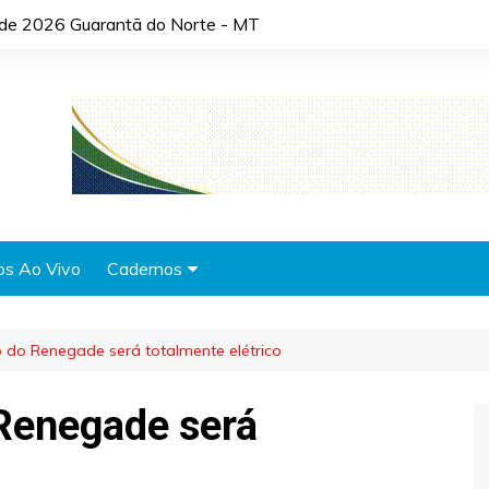
o de 2026 Guarantã do Norte - MT
os Ao Vivo
Cadernos
Agronotícias
 do Renegade será totalmente elétrico
Automóveis
Brasil
Renegade será
Cidades
Cultura