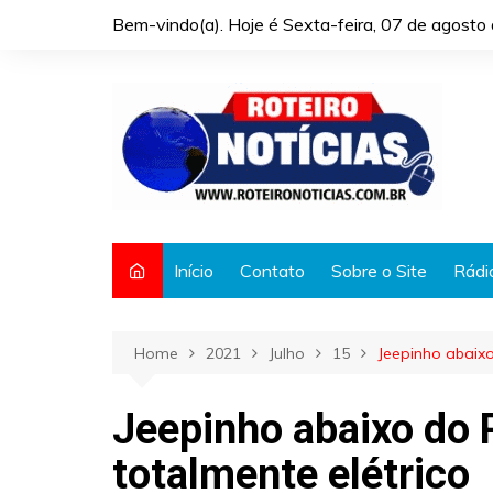
Skip
Bem-vindo(a). Hoje é
Sexta-feira, 07 de agost
to
content
Início
Contato
Sobre o Site
Rádi
Home
2021
Julho
15
Jeepinho abaixo
Jeepinho abaixo do 
totalmente elétrico