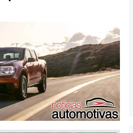
Economia
Esportes
Fama e TV
Justiça
Mundo
Política
Saúde