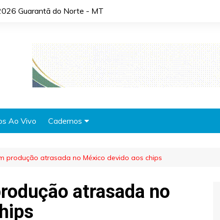
2026 Guarantã do Norte - MT
os Ao Vivo
Cadernos
Agronotícias
em produção atrasada no México devido aos chips
Automóveis
Brasil
rodução atrasada no
Cidades
hips
Cultura