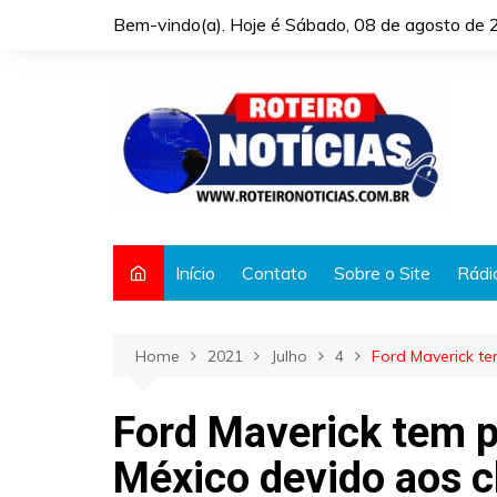
Skip
Bem-vindo(a). Hoje é
Sábado, 08 de agosto de 
to
content
Início
Contato
Sobre o Site
Rádi
Home
2021
Julho
4
Ford Maverick t
Ford Maverick tem p
México devido aos c