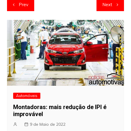
Navegação
Prev
Next
de
artigos
Automóveis
Montadoras: mais redução de IPI é
improvável
9 de Maio de 2022